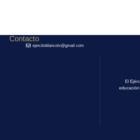
Contacto
ejercitoblancotv@gmail.com
El Ejér
educación 