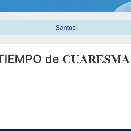
Santos
MPO de 𝐂𝐔𝐀𝐑𝐄𝐒𝐌𝐀